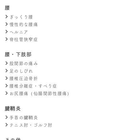
腰
ぎっくり腰
慢性的な腰痛
ヘルニア
脊柱管狭窄症
腰・下肢部
股関節の痛み
足のしびれ
腰椎圧迫骨折
腰椎分離症・すべり症
お尻腰痛（仙腸関節性腰痛）
腱鞘炎
手首の腱鞘炎
テニス肘・ゴルフ肘
その他