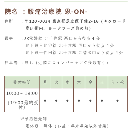
院名
：腰痛治療院 恩-ON-
住所
：
〒120-0034 東京都足立区千住2-16（キタロード
商店街内、ヨークフーズ目の前）
最寄
：JR常磐線 北千住駅 西口から徒歩４分
地下鉄日比谷線 北千住駅 西口から徒歩４分
地下鉄千代田線 北千住駅 ２番出口から徒歩４分
駐車場
：無し（近隣にコインパーキング多数有り）
受付時間
月
火
水
木
金
土
日・祝
10:00～19:00
●
●
●
●
●
●
●
（19:00最終受
付)
※予約優先制
定休日：無休（お盆・年末年始以外営業）