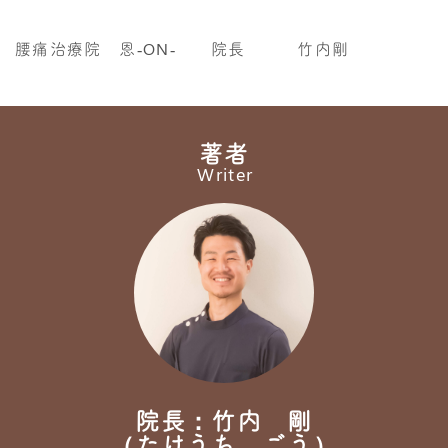
腰痛治療院 恩‐ON‐ 院長 竹内剛
著者
Writer
院長：竹内 剛
（たけうち ごう）