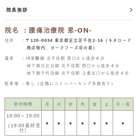
院長挨拶
院名
：腰痛治療院 恩-ON-
住所
：
〒120-0034 東京都足立区千住2-16（キタロード
商店街内、ヨークフーズ目の前）
最寄
：JR常磐線 北千住駅 西口から徒歩４分
地下鉄日比谷線 北千住駅 西口から徒歩４分
地下鉄千代田線 北千住駅 ２番出口から徒歩４分
駐車場
：無し（近隣にコインパーキング多数有り）
受付時間
月
火
水
木
金
土
日・祝
10:00～19:00
●
●
●
●
●
●
●
（19:00最終受
付)