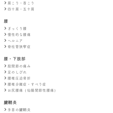
肩こり・首こり
四十肩・五十肩
腰
ぎっくり腰
慢性的な腰痛
ヘルニア
脊柱管狭窄症
腰・下肢部
股関節の痛み
足のしびれ
腰椎圧迫骨折
腰椎分離症・すべり症
お尻腰痛（仙腸関節性腰痛）
腱鞘炎
手首の腱鞘炎