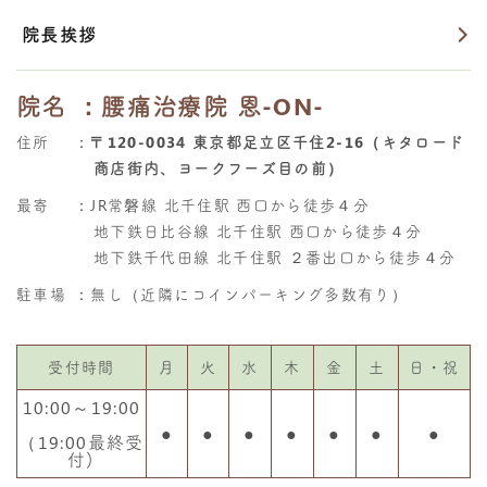
院長挨拶
院名
：腰痛治療院 恩-ON-
住所
：
〒120-0034 東京都足立区千住2-16（キタロード
商店街内、ヨークフーズ目の前）
最寄
：JR常磐線 北千住駅 西口から徒歩４分
地下鉄日比谷線 北千住駅 西口から徒歩４分
地下鉄千代田線 北千住駅 ２番出口から徒歩４分
駐車場
：無し（近隣にコインパーキング多数有り）
受付時間
月
火
水
木
金
土
日・祝
10:00～19:00
●
●
●
●
●
●
●
（19:00最終受
付)