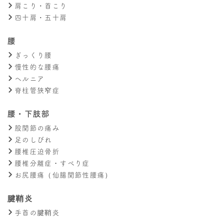
肩こり・首こり
四十肩・五十肩
腰
ぎっくり腰
慢性的な腰痛
ヘルニア
脊柱管狭窄症
腰・下肢部
股関節の痛み
足のしびれ
腰椎圧迫骨折
腰椎分離症・すべり症
お尻腰痛（仙腸関節性腰痛）
腱鞘炎
手首の腱鞘炎