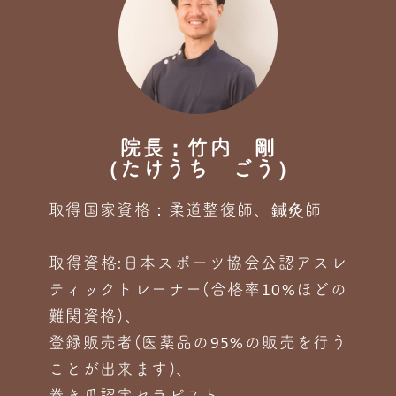
院長：竹内 剛
（たけうち ごう）
取得国家資格：柔道整復師、鍼灸師
取得資格:日本スポーツ協会公認アスレ
ティックトレーナー(合格率10%ほどの
難関資格)、
登録販売者(医薬品の95%の販売を行う
ことが出来ます)、
巻き爪認定セラピスト