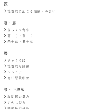
頭
慢性的に起こる頭痛・めまい
首・肩
ぎっくり背中
肩こり・首こり
四十肩・五十肩
腰
ぎっくり腰
慢性的な腰痛
ヘルニア
脊柱管狭窄症
腰・下肢部
股関節の痛み
足のしびれ
腰椎圧迫骨折