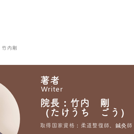
 竹内剛
著者
Writer
院長：竹内 剛
（たけうち ごう）
取得国家資格：柔道整復師、鍼灸師