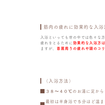
筋肉の疲れに効果的な入浴
入浴といっても世の中では色々な
疲れをとるために
効果的な入浴方
ますが、
首肩周りの疲れや頭のコ
〈入浴方法〉
３８〜４０℃のお湯に足から
最初は半身浴で５分ほど温ま