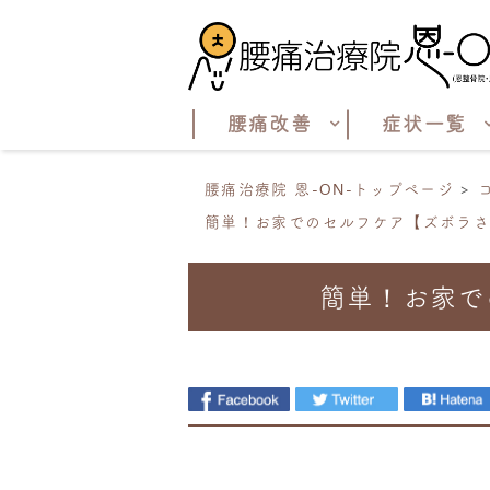
腰痛改善
症状一覧
腰痛治療院 恩-ON-トップページ
簡単！お家でのセルフケア【ズボラ
簡単！お家で