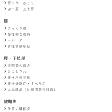
肩こり・首こり
四十肩・五十肩
腰
ぎっくり腰
慢性的な腰痛
ヘルニア
脊柱管狭窄症
腰・下肢部
股関節の痛み
足のしびれ
腰椎圧迫骨折
腰椎分離症・すべり症
お尻腰痛（仙腸関節性腰痛）
腱鞘炎
手首の腱鞘炎