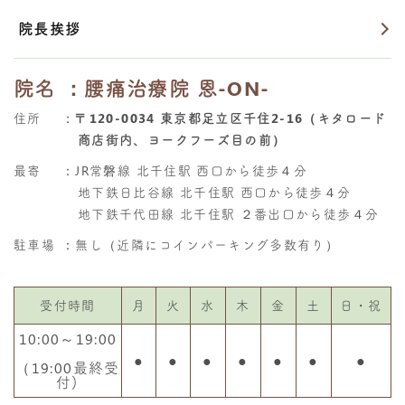
院長挨拶
院名
：腰痛治療院 恩-ON-
住所
：
〒120-0034 東京都足立区千住2-16（キタロード
商店街内、ヨークフーズ目の前）
最寄
：JR常磐線 北千住駅 西口から徒歩４分
地下鉄日比谷線 北千住駅 西口から徒歩４分
地下鉄千代田線 北千住駅 ２番出口から徒歩４分
駐車場
：無し（近隣にコインパーキング多数有り）
受付時間
月
火
水
木
金
土
日・祝
10:00～19:00
●
●
●
●
●
●
●
（19:00最終受
付)