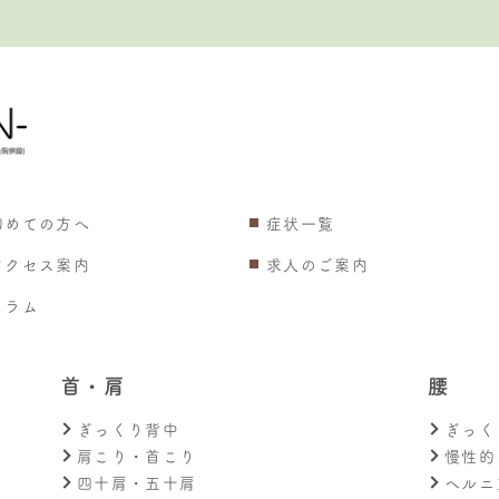
初めての方へ
症状一覧
アクセス案内
求人のご案内
コラム
首・肩
腰
ぎっくり背中
ぎっく
肩こり・首こり
慢性的
四十肩・五十肩
ヘルニ