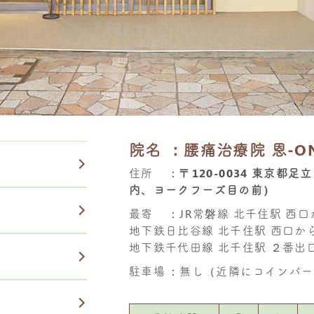
院名
：腰痛治療院 恩-O
住所
：
〒120-0034 東京都
内、ヨークフーズ目の前）
最寄
：JR常磐線 北千住駅 西
地下鉄日比谷線 北千住駅 西口か
地下鉄千代田線 北千住駅 ２番出
駐車場
：無し（近隣にコインパー