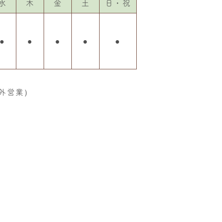
水
木
金
土
日・祝
●
●
●
●
●
外営業）