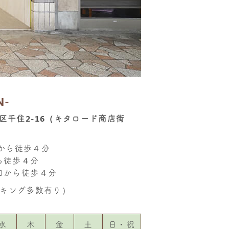
N-
足立区千住2-16（キタロード商店街
口から徒歩４分
ら徒歩４分
口から徒歩４分
キング多数有り）
水
木
金
土
日・祝