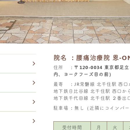
院名
：腰痛治療院 恩-O
住所
：
〒120-0034 東京都
内、ヨークフーズ目の前）
最寄
：JR常磐線 北千住駅 西
地下鉄日比谷線 北千住駅 西口か
地下鉄千代田線 北千住駅 ２番出
駐車場
：無し（近隣にコインパー
受付時間
月
火