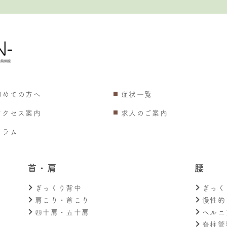
初めての方へ
症状一覧
アクセス案内
求人のご案内
コラム
首・肩
腰
ぎっくり背中
ぎっく
肩こり・首こり
慢性的
四十肩・五十肩
ヘルニ
脊柱管