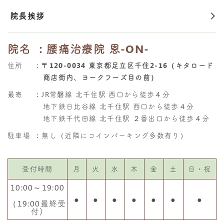
院長挨拶
院名
：腰痛治療院 恩-ON-
住所
：
〒120-0034 東京都足立区千住2-16（キタロード
商店街内、ヨークフーズ目の前）
最寄
：JR常磐線 北千住駅 西口から徒歩４分
地下鉄日比谷線 北千住駅 西口から徒歩４分
地下鉄千代田線 北千住駅 ２番出口から徒歩４分
駐車場
：無し（近隣にコインパーキング多数有り）
受付時間
月
火
水
木
金
土
日・祝
10:00～19:00
●
●
●
●
●
●
●
（19:00最終受
付)