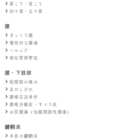
肩こり・首こり
四十肩・五十肩
腰
ぎっくり腰
慢性的な腰痛
ヘルニア
脊柱管狭窄症
腰・下肢部
股関節の痛み
足のしびれ
腰椎圧迫骨折
腰椎分離症・すべり症
お尻腰痛（仙腸関節性腰痛）
腱鞘炎
手首の腱鞘炎